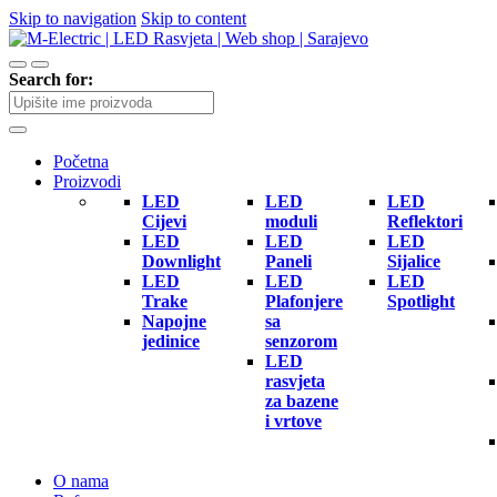
Skip to navigation
Skip to content
Search for:
Početna
Proizvodi
LED
LED
LED
Cijevi
moduli
Reflektori
LED
LED
LED
Downlight
Paneli
Sijalice
LED
LED
LED
Trake
Plafonjere
Spotlight
Napojne
sa
jedinice
senzorom
LED
rasvjeta
za bazene
i vrtove
O nama