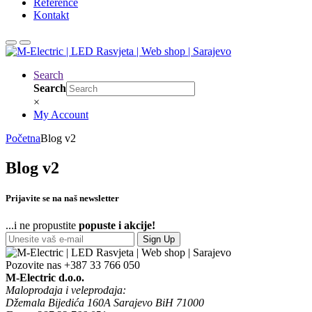
Reference
Kontakt
Search
Search
×
My Account
Početna
Blog v2
Blog v2
Prijavite se na naš newsletter
...i ne propustite
popuste i akcije!
Sign Up
Pozovite nas
+387 33 766 050
M-Electric d.o.o.
Maloprodaja i veleprodaja:
Džemala Bijedića 160A Sarajevo BiH 71000