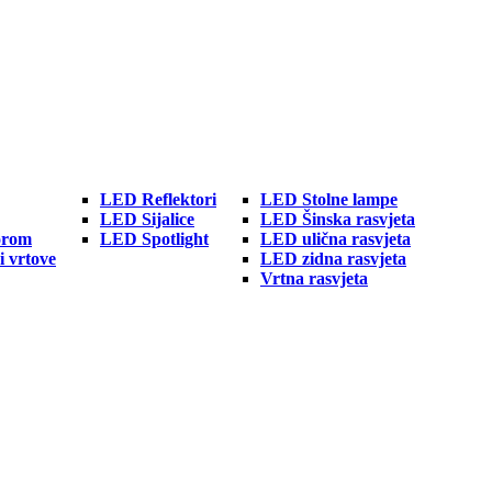
LED Reflektori
LED Stolne lampe
LED Sijalice
LED Šinska rasvjeta
orom
LED Spotlight
LED ulična rasvjeta
i vrtove
LED zidna rasvjeta
Vrtna rasvjeta