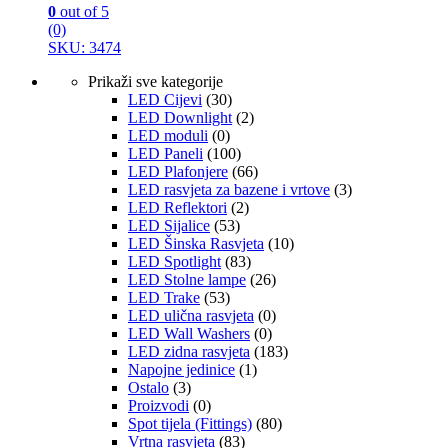
0
out of 5
(0)
SKU: 3474
Prikaži sve kategorije
LED Cijevi
(30)
LED Downlight
(2)
LED moduli
(0)
LED Paneli
(100)
LED Plafonjere
(66)
LED rasvjeta za bazene i vrtove
(3)
LED Reflektori
(2)
LED Sijalice
(53)
LED Šinska Rasvjeta
(10)
LED Spotlight
(83)
LED Stolne lampe
(26)
LED Trake
(53)
LED ulična rasvjeta
(0)
LED Wall Washers
(0)
LED zidna rasvjeta
(183)
Napojne jedinice
(1)
Ostalo
(3)
Proizvodi
(0)
Spot tijela (Fittings)
(80)
Vrtna rasvjeta
(83)