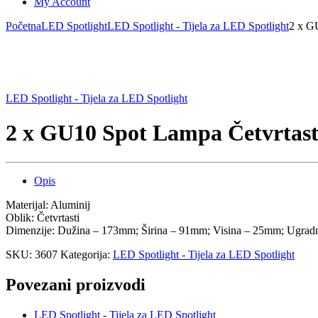
My Account
Početna
LED Spotlight
LED Spotlight - Tijela za LED Spotlight
2 x G
LED Spotlight - Tijela za LED Spotlight
2 x GU10 Spot Lampa Četvrtast
Opis
Materijal: Aluminij
Oblik: Četvrtasti
Dimenzije: Dužina – 173mm; Širina – 91mm; Visina – 25mm; Ugra
SKU:
3607
Kategorija:
LED Spotlight - Tijela za LED Spotlight
Povezani proizvodi
LED Spotlight - Tijela za LED Spotlight