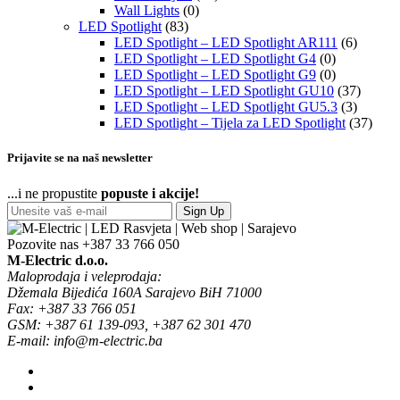
Wall Lights
(0)
LED Spotlight
(83)
LED Spotlight – LED Spotlight AR111
(6)
LED Spotlight – LED Spotlight G4
(0)
LED Spotlight – LED Spotlight G9
(0)
LED Spotlight – LED Spotlight GU10
(37)
LED Spotlight – LED Spotlight GU5.3
(3)
LED Spotlight – Tijela za LED Spotlight
(37)
Prijavite se na naš newsletter
...i ne propustite
popuste i akcije!
Sign Up
Pozovite nas
+387 33 766 050
M-Electric d.o.o.
Maloprodaja i veleprodaja:
Džemala Bijedića 160A Sarajevo BiH 71000
Fax: +387 33 766 051
GSM: +387 61 139-093, +387 62 301 470
E-mail: info@m-electric.ba