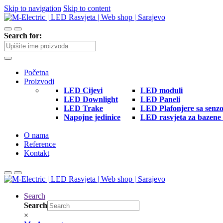
Skip to navigation
Skip to content
Search for:
Početna
Proizvodi
LED Cijevi
LED moduli
LED Downlight
LED Paneli
LED Trake
LED Plafonjere sa senz
Napojne jedinice
LED rasvjeta za bazene 
O nama
Reference
Kontakt
Search
Search
×