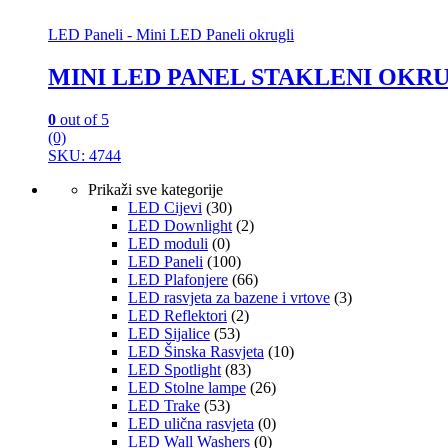
LED Paneli - Mini LED Paneli okrugli
MINI LED PANEL STAKLENI OKRU
0
out of 5
(0)
SKU: 4744
Prikaži sve kategorije
LED Cijevi
(30)
LED Downlight
(2)
LED moduli
(0)
LED Paneli
(100)
LED Plafonjere
(66)
LED rasvjeta za bazene i vrtove
(3)
LED Reflektori
(2)
LED Sijalice
(53)
LED Šinska Rasvjeta
(10)
LED Spotlight
(83)
LED Stolne lampe
(26)
LED Trake
(53)
LED ulična rasvjeta
(0)
LED Wall Washers
(0)