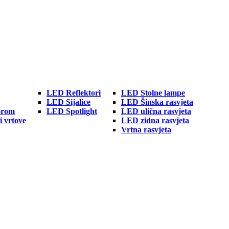
LED Reflektori
LED Stolne lampe
LED Sijalice
LED Šinska rasvjeta
orom
LED Spotlight
LED ulična rasvjeta
i vrtove
LED zidna rasvjeta
Vrtna rasvjeta