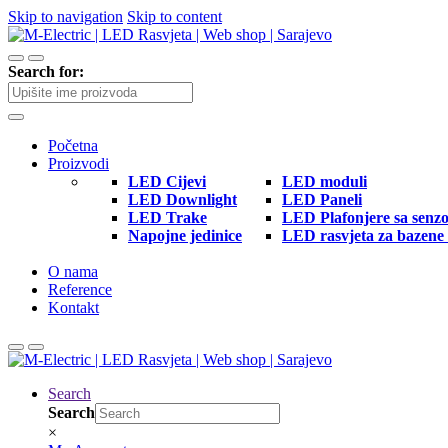
Skip to navigation
Skip to content
Search for:
Početna
Proizvodi
LED Cijevi
LED moduli
LED Downlight
LED Paneli
LED Trake
LED Plafonjere sa senz
Napojne jedinice
LED rasvjeta za bazene 
O nama
Reference
Kontakt
Search
Search
×