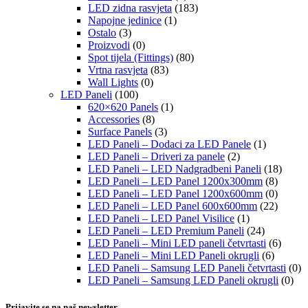
LED zidna rasvjeta
(183)
Napojne jedinice
(1)
Ostalo
(3)
Proizvodi
(0)
Spot tijela (Fittings)
(80)
Vrtna rasvjeta
(83)
Wall Lights
(0)
LED Paneli
(100)
620×620 Panels
(1)
Accessories
(8)
Surface Panels
(3)
LED Paneli – Dodaci za LED Panele
(1)
LED Paneli – Driveri za panele
(2)
LED Paneli – LED Nadgradbeni Paneli
(18)
LED Paneli – LED Panel 1200x300mm
(8)
LED Paneli – LED Panel 1200x600mm
(0)
LED Paneli – LED Panel 600x600mm
(22)
LED Paneli – LED Panel Visilice
(1)
LED Paneli – LED Premium Paneli
(24)
LED Paneli – Mini LED paneli četvrtasti
(6)
LED Paneli – Mini LED Paneli okrugli
(6)
LED Paneli – Samsung LED Paneli četvrtasti
(0)
LED Paneli – Samsung LED Paneli okrugli
(0)
Prijavite se na naš newsletter