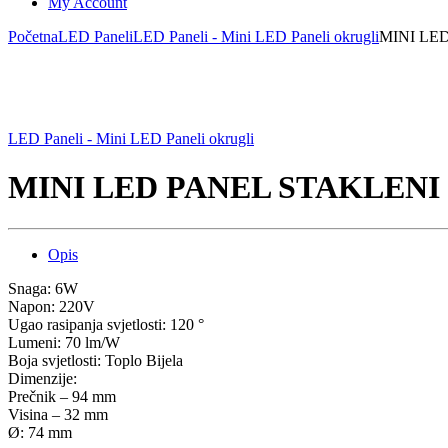
My Account
Početna
LED Paneli
LED Paneli - Mini LED Paneli okrugli
MINI LE
LED Paneli - Mini LED Paneli okrugli
MINI LED PANEL STAKLENI
Opis
Snaga: 6W
Napon: 220V
Ugao rasipanja svjetlosti: 120 °
Lumeni: 70 lm/W
Boja svjetlosti: Toplo Bijela
Dimenzije:
Prečnik – 94 mm
Visina – 32 mm
Ø: 74 mm