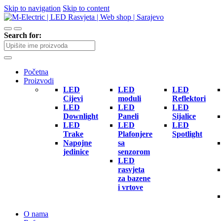
Skip to navigation
Skip to content
Search for:
Početna
Proizvodi
LED
LED
LED
Cijevi
moduli
Reflektori
LED
LED
LED
Downlight
Paneli
Sijalice
LED
LED
LED
Trake
Plafonjere
Spotlight
Napojne
sa
jedinice
senzorom
LED
rasvjeta
za bazene
i vrtove
O nama