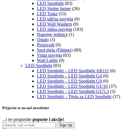
LED Spotlight
(83)
LED Stolne lampe
(26)
LED Trake
(53)
LED ulična rasvjeta
(0)
LED Wall Washers
(0)
LED zidna rasvjeta
(183)
Napojne jedinice
(1)
Ostalo
(3)
Proizvodi
(0)
Spot tijela (Fittings)
(80)
Vrtna rasvjeta
(83)
Wall Lights
(0)
LED Spotlight
(83)
LED Spotlight – LED Spotlight AR111
(6)
LED Spotlight – LED Spotlight G4
(0)
LED Spotlight – LED Spotlight G9
(0)
LED Spotlight – LED Spotlight GU10
(37)
LED Spotlight – LED Spotlight GU5.3
(3)
LED Spotlight – Tijela za LED Spotlight
(37)
Prijavite se na naš newsletter
...i ne propustite
popuste i akcije!
Sign Up