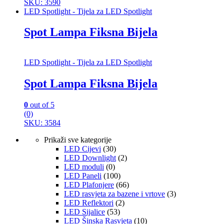
SKU: 3590
LED Spotlight - Tijela za LED Spotlight
Spot Lampa Fiksna Bijela
LED Spotlight - Tijela za LED Spotlight
Spot Lampa Fiksna Bijela
0
out of 5
(0)
SKU: 3584
Prikaži sve kategorije
LED Cijevi
(30)
LED Downlight
(2)
LED moduli
(0)
LED Paneli
(100)
LED Plafonjere
(66)
LED rasvjeta za bazene i vrtove
(3)
LED Reflektori
(2)
LED Sijalice
(53)
LED Šinska Rasvjeta
(10)