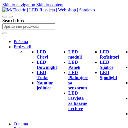
Skip to navigation
Skip to content
Search for:
Početna
Proizvodi
LED
LED
LED
Cijevi
moduli
Reflektori
LED
LED
LED
Downlight
Paneli
Sijalice
LED
LED
LED
Trake
Plafonjere
Spotlight
Napojne
sa
jedinice
senzorom
LED
rasvjeta
za bazene
i vrtove
O nama