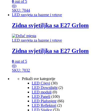
0
out of 5
(0)
SKU: 7044
LED rasvjeta za bazene i vrtove
Zidna svjetiljka sa E27 Grlom
LED rasvjeta za bazene i vrtove
Zidna svjetiljka sa E27 Grlom
0
out of 5
(0)
SKU: 7032
Prikaži sve kategorije
LED Cijevi
(30)
LED Downlight
(2)
LED moduli
(0)
LED Paneli
(100)
LED Plafonjere
(66)
LED Reflektori
(2)
LED Sijalice
(53)