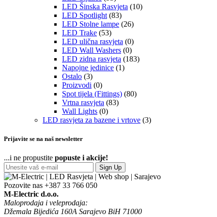
LED Šinska Rasvjeta
(10)
LED Spotlight
(83)
LED Stolne lampe
(26)
LED Trake
(53)
LED ulična rasvjeta
(0)
LED Wall Washers
(0)
LED zidna rasvjeta
(183)
Napojne jedinice
(1)
Ostalo
(3)
Proizvodi
(0)
Spot tijela (Fittings)
(80)
Vrtna rasvjeta
(83)
Wall Lights
(0)
LED rasvjeta za bazene i vrtove
(3)
Prijavite se na naš newsletter
...i ne propustite
popuste i akcije!
Sign Up
Pozovite nas
+387 33 766 050
M-Electric d.o.o.
Maloprodaja i veleprodaja:
Džemala Bijedića 160A Sarajevo BiH 71000