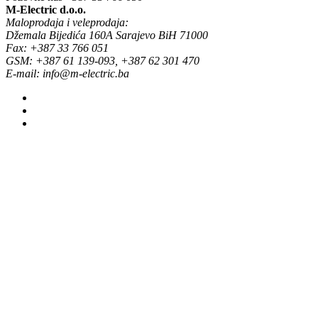
M-Electric d.o.o.
Maloprodaja i veleprodaja:
Džemala Bijedića 160A Sarajevo BiH 71000
Fax: +387 33 766 051
GSM: +387 61 139-093, +387 62 301 470
E-mail: info@m-electric.ba