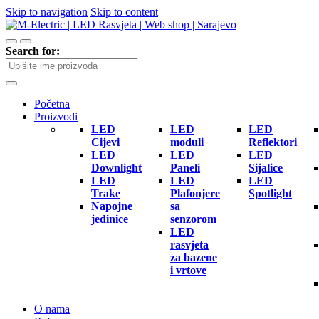
Skip to navigation
Skip to content
Search for:
Početna
Proizvodi
LED
LED
LED
Cijevi
moduli
Reflektori
LED
LED
LED
Downlight
Paneli
Sijalice
LED
LED
LED
Trake
Plafonjere
Spotlight
Napojne
sa
jedinice
senzorom
LED
rasvjeta
za bazene
i vrtove
O nama