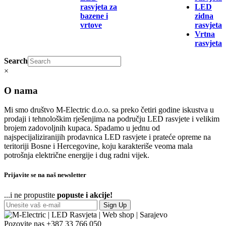
rasvjeta za
LED
bazene i
zidna
vrtove
rasvjeta
Vrtna
rasvjeta
Search
×
O nama
Mi smo društvo M-Electric d.o.o. sa preko četiri godine iskustva u
prodaji i tehnološkim rješenjima na području LED rasvjete i velikim
brojem zadovoljnih kupaca. Spadamo u jednu od
najspecijaliziranijih prodavnica LED rasvjete i prateće opreme na
teritoriji Bosne i Hercegovine, koju karakteriše veoma mala
potrošnja električne energije i dug radni vijek.
Prijavite se na naš newsletter
...i ne propustite
popuste i akcije!
Sign Up
Pozovite nas
+387 33 766 050