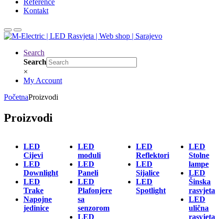
Reference
Kontakt
Search
Search
×
My Account
Početna
Proizvodi
Proizvodi
LED
LED
LED
LED
Cijevi
moduli
Reflektori
Stolne
LED
LED
LED
lampe
Downlight
Paneli
Sijalice
LED
LED
LED
LED
Šinska
Trake
Plafonjere
Spotlight
rasvjeta
Napojne
sa
LED
jedinice
senzorom
ulična
LED
rasvjeta