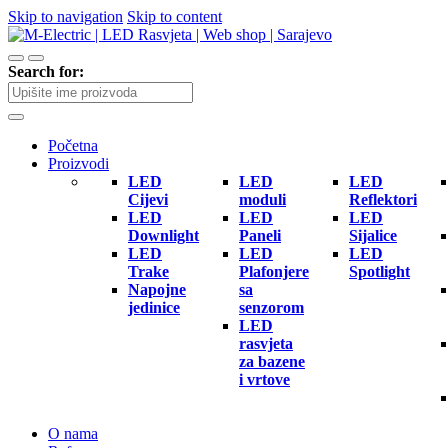
Skip to navigation
Skip to content
Search for:
Početna
Proizvodi
LED
LED
LED
Cijevi
moduli
Reflektori
LED
LED
LED
Downlight
Paneli
Sijalice
LED
LED
LED
Trake
Plafonjere
Spotlight
Napojne
sa
jedinice
senzorom
LED
rasvjeta
za bazene
i vrtove
O nama