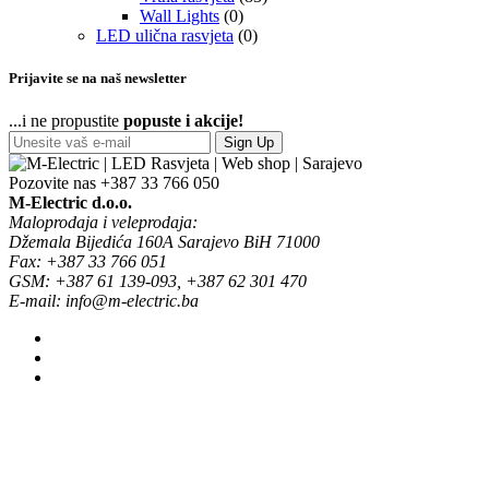
Wall Lights
(0)
LED ulična rasvjeta
(0)
Prijavite se na naš newsletter
...i ne propustite
popuste i akcije!
Sign Up
Pozovite nas
+387 33 766 050
M-Electric d.o.o.
Maloprodaja i veleprodaja:
Džemala Bijedića 160A Sarajevo BiH 71000
Fax: +387 33 766 051
GSM: +387 61 139-093, +387 62 301 470
E-mail: info@m-electric.ba