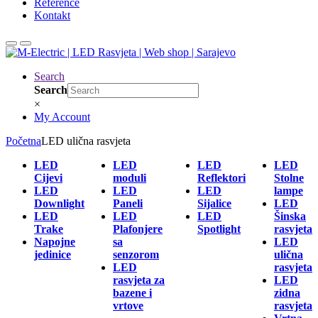
Reference
Kontakt
Search
Search
×
My Account
Početna
LED ulična rasvjeta
LED
LED
LED
LED
Cijevi
moduli
Reflektori
Stolne
LED
LED
LED
lampe
Downlight
Paneli
Sijalice
LED
LED
LED
LED
Šinska
Trake
Plafonjere
Spotlight
rasvjeta
Napojne
sa
LED
jedinice
senzorom
ulična
LED
rasvjeta
rasvjeta za
LED
bazene i
zidna
vrtove
rasvjeta