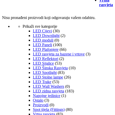
Vrtna
rasvjeta
Nisu pronađeni proizvodi koji odgovaraju vašem odabiru.
Prikaži sve kategorije
LED Cijevi
(30)
LED Downlight
(2)
LED moduli
(0)
LED Paneli
(100)
LED Plafonjere
(66)
LED rasvjeta za bazene i vrtove
(3)
LED Reflektori
(2)
LED Sijalice
(53)
LED Šinska Rasvjeta
(10)
LED Spotlight
(83)
LED Stolne lampe
(26)
LED Trake
(53)
LED Wall Washers
(0)
LED zidna rasvjeta
(183)
Napojne jedinice
(1)
Ostalo
(3)
Proizvodi
(0)
Spot tijela (Fittings)
(80)
Vrtna rasvjeta
(83)