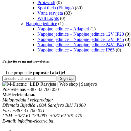
Proizvodi
(0)
Spot tijela (Fittings)
(80)
Vrtna rasvjeta
(83)
Wall Lights
(0)
Napojne jedinice
(1)
Napojne jedinice – Adapteri
(1)
Napojne jedinice – Napojne jedinice 12V IP20
(0)
Napojne jedinice – Napojne jedinice 12V IP45
(0)
Napojne jedinice – Napojne jedinice 24V IP45
(0)
Napojne jedinice – Napojne jedinice IP65
(0)
Prijavite se na naš newsletter
...i ne propustite
popuste i akcije!
Sign Up
Pozovite nas
+387 33 766 050
M-Electric d.o.o.
Maloprodaja i veleprodaja:
Džemala Bijedića 160A Sarajevo BiH 71000
Fax: +387 33 766 051
GSM: +387 61 139-093, +387 62 301 470
E-mail: info@m-electric.ba