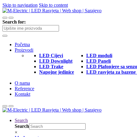
Skip to navigation
Skip to content
Search for:
Početna
Proizvodi
LED Cijevi
LED moduli
LED Downlight
LED Paneli
LED Trake
LED Plafonjere sa senz
Napojne jedinice
LED rasvjeta za bazene 
O nama
Reference
Kontakt
Search
Search
×