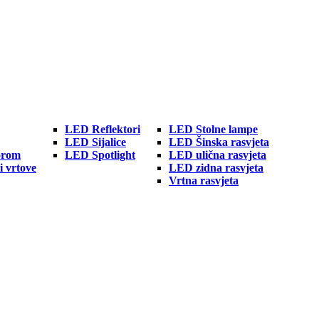
LED Reflektori
LED Stolne lampe
LED Sijalice
LED Šinska rasvjeta
orom
LED Spotlight
LED ulična rasvjeta
i vrtove
LED zidna rasvjeta
Vrtna rasvjeta