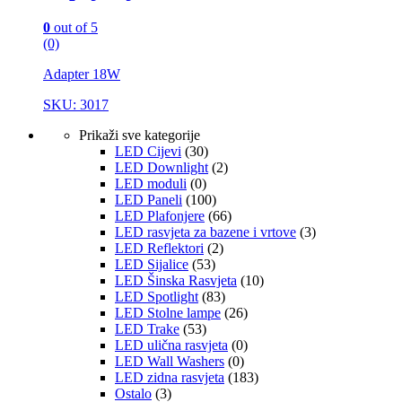
0
out of 5
(0)
Adapter 18W
SKU: 3017
Prikaži sve kategorije
LED Cijevi
(30)
LED Downlight
(2)
LED moduli
(0)
LED Paneli
(100)
LED Plafonjere
(66)
LED rasvjeta za bazene i vrtove
(3)
LED Reflektori
(2)
LED Sijalice
(53)
LED Šinska Rasvjeta
(10)
LED Spotlight
(83)
LED Stolne lampe
(26)
LED Trake
(53)
LED ulična rasvjeta
(0)
LED Wall Washers
(0)
LED zidna rasvjeta
(183)
Ostalo
(3)