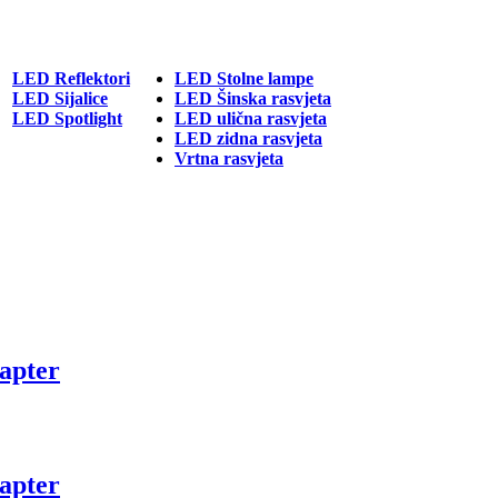
LED Reflektori
LED Stolne lampe
LED Sijalice
LED Šinska rasvjeta
LED Spotlight
LED ulična rasvjeta
LED zidna rasvjeta
Vrtna rasvjeta
apter
apter