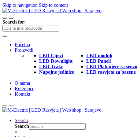
Skip to navigation
Skip to content
Search for:
Početna
Proizvodi
LED Cijevi
LED moduli
LED Downlight
LED Paneli
LED Trake
LED Plafonjere sa senz
Napojne jedinice
LED rasvjeta za bazene 
O nama
Reference
Kontakt
Search
Search
×