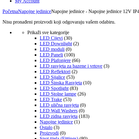
My Account
Početna
Napojne jedinice
Napojne jedinice - Napojne jedinice 12V IP
Nisu pronađeni proizvodi koji odgovaraju vašem odabiru.
Prikaži sve kategorije
LED Cijevi
(30)
LED Downlight
(2)
LED moduli
(0)
LED Paneli
(100)
LED Plafonjere
(66)
LED rasvjeta za bazene i vrtove
(3)
LED Reflektori
(2)
LED Sijalice
(53)
LED Šinska Rasvjeta
(10)
LED Spotlight
(83)
LED Stolne lampe
(26)
LED Trake
(53)
LED ulična rasvjeta
(0)
LED Wall Washers
(0)
LED zidna rasvjeta
(183)
Napojne jedinice
(1)
Ostalo
(3)
Proizvodi
(0)
Spot tijela (Fittings)
(80)