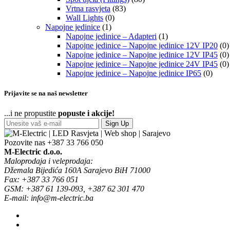
Vrtna rasvjeta
(83)
Wall Lights
(0)
Napojne jedinice
(1)
Napojne jedinice – Adapteri
(1)
Napojne jedinice – Napojne jedinice 12V IP20
(0)
Napojne jedinice – Napojne jedinice 12V IP45
(0)
Napojne jedinice – Napojne jedinice 24V IP45
(0)
Napojne jedinice – Napojne jedinice IP65
(0)
Prijavite se na naš newsletter
...i ne propustite
popuste i akcije!
Sign Up
Pozovite nas
+387 33 766 050
M-Electric d.o.o.
Maloprodaja i veleprodaja:
Džemala Bijedića 160A Sarajevo BiH 71000
Fax: +387 33 766 051
GSM: +387 61 139-093, +387 62 301 470
E-mail: info@m-electric.ba