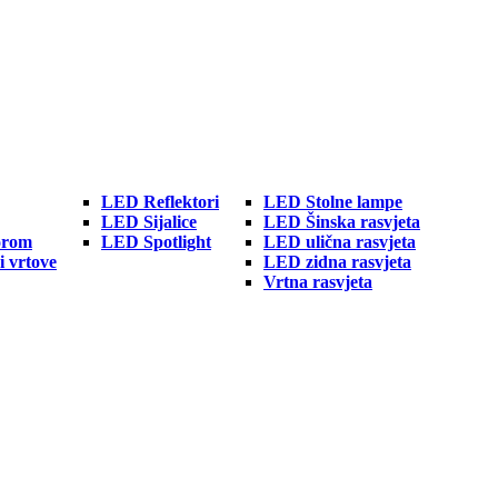
LED Reflektori
LED Stolne lampe
LED Sijalice
LED Šinska rasvjeta
orom
LED Spotlight
LED ulična rasvjeta
i vrtove
LED zidna rasvjeta
Vrtna rasvjeta