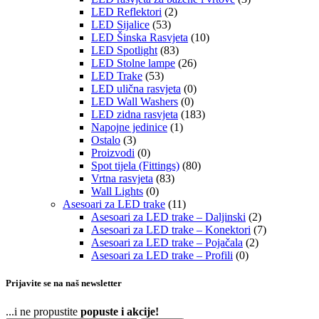
LED Reflektori
(2)
LED Sijalice
(53)
LED Šinska Rasvjeta
(10)
LED Spotlight
(83)
LED Stolne lampe
(26)
LED Trake
(53)
LED ulična rasvjeta
(0)
LED Wall Washers
(0)
LED zidna rasvjeta
(183)
Napojne jedinice
(1)
Ostalo
(3)
Proizvodi
(0)
Spot tijela (Fittings)
(80)
Vrtna rasvjeta
(83)
Wall Lights
(0)
Asesoari za LED trake
(11)
Asesoari za LED trake – Daljinski
(2)
Asesoari za LED trake – Konektori
(7)
Asesoari za LED trake – Pojačala
(2)
Asesoari za LED trake – Profili
(0)
Prijavite se na naš newsletter
...i ne propustite
popuste i akcije!