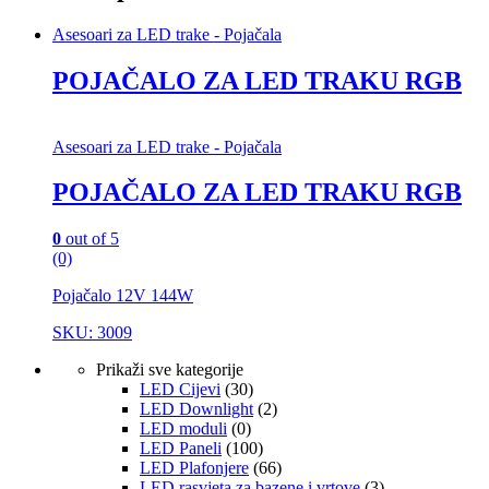
Asesoari za LED trake - Pojačala
POJAČALO ZA LED TRAKU RGB
Asesoari za LED trake - Pojačala
POJAČALO ZA LED TRAKU RGB
0
out of 5
(0)
Pojačalo 12V 144W
SKU: 3009
Prikaži sve kategorije
LED Cijevi
(30)
LED Downlight
(2)
LED moduli
(0)
LED Paneli
(100)
LED Plafonjere
(66)
LED rasvjeta za bazene i vrtove
(3)