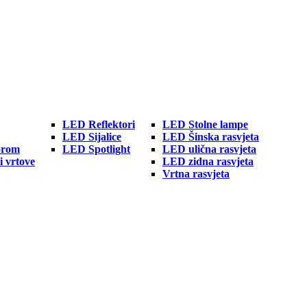
LED Reflektori
LED Stolne lampe
LED Sijalice
LED Šinska rasvjeta
orom
LED Spotlight
LED ulična rasvjeta
i vrtove
LED zidna rasvjeta
Vrtna rasvjeta