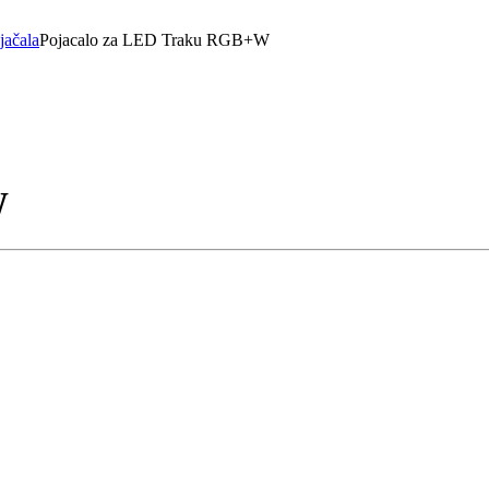
jačala
Pojacalo za LED Traku RGB+W
W