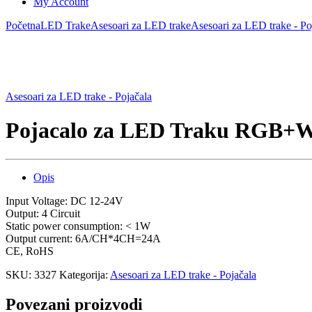
My Account
Početna
LED Trake
Asesoari za LED trake
Asesoari za LED trake - Po
Asesoari za LED trake - Pojačala
Pojacalo za LED Traku RGB+
Opis
Input Voltage: DC 12-24V
Output: 4 Circuit
Static power consumption: < 1W
Output current: 6A/CH*4CH=24A
CE, RoHS
SKU:
3327
Kategorija:
Asesoari za LED trake - Pojačala
Povezani proizvodi