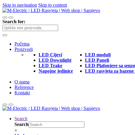
Skip to navigation
Skip to content
Search for:
Početna
Proizvodi
LED Cijevi
LED moduli
LED Downlight
LED Paneli
LED Trake
LED Plafonjere sa senz
Napojne jedinice
LED rasvjeta za bazene 
O nama
Reference
Kontakt
Search
Search
×