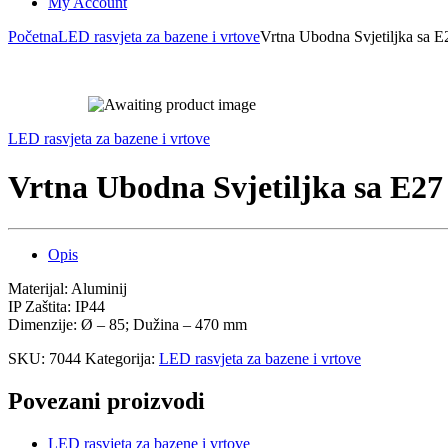
My Account
Početna
LED rasvjeta za bazene i vrtove
Vrtna Ubodna Svjetiljka sa 
LED rasvjeta za bazene i vrtove
Vrtna Ubodna Svjetiljka sa E2
Opis
Materijal: Aluminij
IP Zaštita: IP44
Dimenzije: Ø – 85; Dužina – 470 mm
SKU:
7044
Kategorija:
LED rasvjeta za bazene i vrtove
Povezani proizvodi
LED rasvjeta za bazene i vrtove