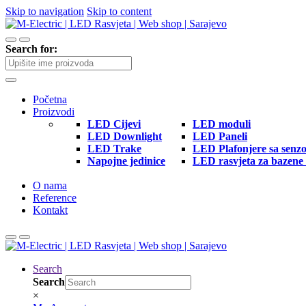
Skip to navigation
Skip to content
Search for:
Početna
Proizvodi
LED Cijevi
LED moduli
LED Downlight
LED Paneli
LED Trake
LED Plafonjere sa senz
Napojne jedinice
LED rasvjeta za bazene 
O nama
Reference
Kontakt
Search
Search
×