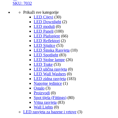
SKU: 7032
Prikaži sve kategorije
LED Cijevi
(30)
LED Downlight
(2)
LED moduli
(0)
LED Paneli
(100)
LED Plafonjere
(66)
LED Reflektori
(2)
LED Sijalice
(53)
LED Šinska Rasvjeta
(10)
LED Spotlight
(83)
LED Stolne lampe
(26)
LED Trake
(53)
LED ulična rasvjeta
(0)
LED Wall Washers
(0)
LED zidna rasvjeta
(183)
Napojne jedinice
(1)
Ostalo
(3)
Proizvodi
(0)
Spot tijela (Fittings)
(80)
Vrtna rasvjeta
(83)
Wall Lights
(0)
LED rasvjeta za bazene i vrtove
(3)