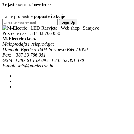
Prijavite se na naš newsletter
...i ne propustite
popuste i akcije!
Sign Up
Pozovite nas
+387 33 766 050
M-Electric d.o.o.
Maloprodaja i veleprodaja:
Džemala Bijedića 160A Sarajevo BiH 71000
Fax: +387 33 766 051
GSM: +387 61 139-093, +387 62 301 470
E-mail: info@m-electric.ba