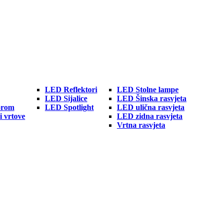
LED Reflektori
LED Stolne lampe
LED Sijalice
LED Šinska rasvjeta
orom
LED Spotlight
LED ulična rasvjeta
i vrtove
LED zidna rasvjeta
Vrtna rasvjeta