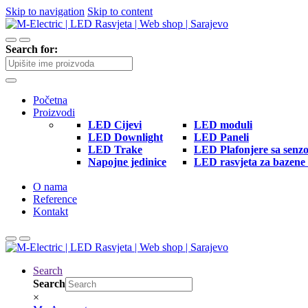
Skip to navigation
Skip to content
Search for:
Početna
Proizvodi
LED Cijevi
LED moduli
LED Downlight
LED Paneli
LED Trake
LED Plafonjere sa senz
Napojne jedinice
LED rasvjeta za bazene 
O nama
Reference
Kontakt
Search
Search
×