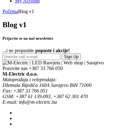
My Account
Početna
Blog v1
Blog v1
Prijavite se na naš newsletter
...i ne propustite
popuste i akcije!
Sign Up
Pozovite nas
+387 33 766 050
M-Electric d.o.o.
Maloprodaja i veleprodaja:
Džemala Bijedića 160A Sarajevo BiH 71000
Fax: +387 33 766 051
GSM: +387 61 139-093, +387 62 301 470
E-mail: info@m-electric.ba