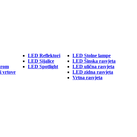
LED Reflektori
LED Stolne lampe
LED Sijalice
LED Šinska rasvjeta
orom
LED Spotlight
LED ulična rasvjeta
i vrtove
LED zidna rasvjeta
Vrtna rasvjeta