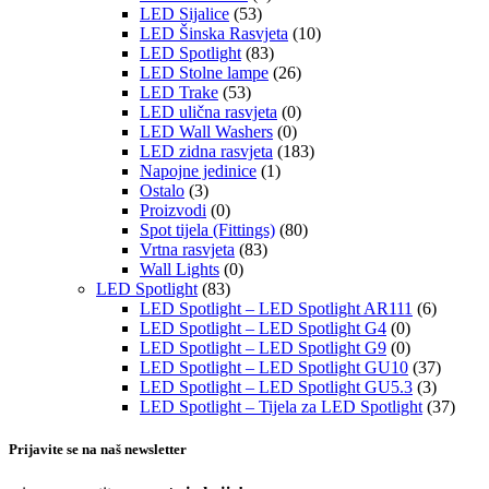
LED Sijalice
(53)
LED Šinska Rasvjeta
(10)
LED Spotlight
(83)
LED Stolne lampe
(26)
LED Trake
(53)
LED ulična rasvjeta
(0)
LED Wall Washers
(0)
LED zidna rasvjeta
(183)
Napojne jedinice
(1)
Ostalo
(3)
Proizvodi
(0)
Spot tijela (Fittings)
(80)
Vrtna rasvjeta
(83)
Wall Lights
(0)
LED Spotlight
(83)
LED Spotlight – LED Spotlight AR111
(6)
LED Spotlight – LED Spotlight G4
(0)
LED Spotlight – LED Spotlight G9
(0)
LED Spotlight – LED Spotlight GU10
(37)
LED Spotlight – LED Spotlight GU5.3
(3)
LED Spotlight – Tijela za LED Spotlight
(37)
Prijavite se na naš newsletter