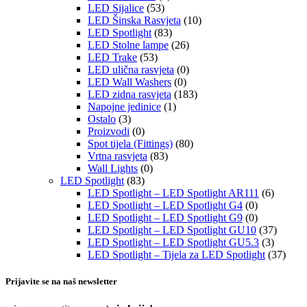
LED Sijalice
(53)
LED Šinska Rasvjeta
(10)
LED Spotlight
(83)
LED Stolne lampe
(26)
LED Trake
(53)
LED ulična rasvjeta
(0)
LED Wall Washers
(0)
LED zidna rasvjeta
(183)
Napojne jedinice
(1)
Ostalo
(3)
Proizvodi
(0)
Spot tijela (Fittings)
(80)
Vrtna rasvjeta
(83)
Wall Lights
(0)
LED Spotlight
(83)
LED Spotlight – LED Spotlight AR111
(6)
LED Spotlight – LED Spotlight G4
(0)
LED Spotlight – LED Spotlight G9
(0)
LED Spotlight – LED Spotlight GU10
(37)
LED Spotlight – LED Spotlight GU5.3
(3)
LED Spotlight – Tijela za LED Spotlight
(37)
Prijavite se na naš newsletter