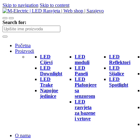
Skip to navigation
Skip to content
Search for:
Početna
Proizvodi
LED
LED
LED
Cijevi
moduli
Reflektori
LED
LED
LED
Downlight
Paneli
Sijalice
LED
LED
LED
Trake
Plafonjere
Spotlight
Napojne
sa
jedinice
senzorom
LED
rasvjeta
za bazene
i vrtove
O nama