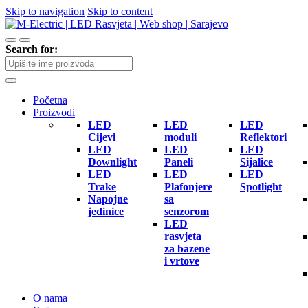
Skip to navigation
Skip to content
Search for:
Početna
Proizvodi
LED
LED
LED
Cijevi
moduli
Reflektori
LED
LED
LED
Downlight
Paneli
Sijalice
LED
LED
LED
Trake
Plafonjere
Spotlight
Napojne
sa
jedinice
senzorom
LED
rasvjeta
za bazene
i vrtove
O nama