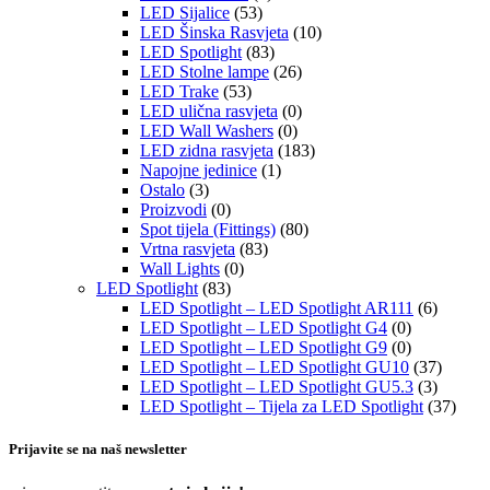
LED Sijalice
(53)
LED Šinska Rasvjeta
(10)
LED Spotlight
(83)
LED Stolne lampe
(26)
LED Trake
(53)
LED ulična rasvjeta
(0)
LED Wall Washers
(0)
LED zidna rasvjeta
(183)
Napojne jedinice
(1)
Ostalo
(3)
Proizvodi
(0)
Spot tijela (Fittings)
(80)
Vrtna rasvjeta
(83)
Wall Lights
(0)
LED Spotlight
(83)
LED Spotlight – LED Spotlight AR111
(6)
LED Spotlight – LED Spotlight G4
(0)
LED Spotlight – LED Spotlight G9
(0)
LED Spotlight – LED Spotlight GU10
(37)
LED Spotlight – LED Spotlight GU5.3
(3)
LED Spotlight – Tijela za LED Spotlight
(37)
Prijavite se na naš newsletter