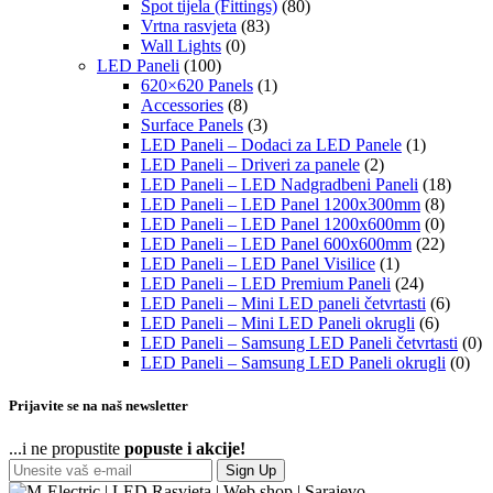
Spot tijela (Fittings)
(80)
Vrtna rasvjeta
(83)
Wall Lights
(0)
LED Paneli
(100)
620×620 Panels
(1)
Accessories
(8)
Surface Panels
(3)
LED Paneli – Dodaci za LED Panele
(1)
LED Paneli – Driveri za panele
(2)
LED Paneli – LED Nadgradbeni Paneli
(18)
LED Paneli – LED Panel 1200x300mm
(8)
LED Paneli – LED Panel 1200x600mm
(0)
LED Paneli – LED Panel 600x600mm
(22)
LED Paneli – LED Panel Visilice
(1)
LED Paneli – LED Premium Paneli
(24)
LED Paneli – Mini LED paneli četvrtasti
(6)
LED Paneli – Mini LED Paneli okrugli
(6)
LED Paneli – Samsung LED Paneli četvrtasti
(0)
LED Paneli – Samsung LED Paneli okrugli
(0)
Prijavite se na naš newsletter
...i ne propustite
popuste i akcije!
Sign Up