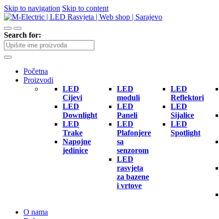
Skip to navigation
Skip to content
Search for:
Početna
Proizvodi
LED
LED
LED
Cijevi
moduli
Reflektori
LED
LED
LED
Downlight
Paneli
Sijalice
LED
LED
LED
Trake
Plafonjere
Spotlight
Napojne
sa
jedinice
senzorom
LED
rasvjeta
za bazene
i vrtove
O nama