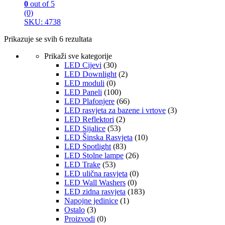
0
out of 5
(0)
SKU: 4738
Prikazuje se svih 6 rezultata
Prikaži sve kategorije
LED Cijevi
(30)
LED Downlight
(2)
LED moduli
(0)
LED Paneli
(100)
LED Plafonjere
(66)
LED rasvjeta za bazene i vrtove
(3)
LED Reflektori
(2)
LED Sijalice
(53)
LED Šinska Rasvjeta
(10)
LED Spotlight
(83)
LED Stolne lampe
(26)
LED Trake
(53)
LED ulična rasvjeta
(0)
LED Wall Washers
(0)
LED zidna rasvjeta
(183)
Napojne jedinice
(1)
Ostalo
(3)
Proizvodi
(0)